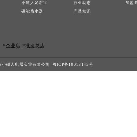
小磁人足浴宝
行业动态
加盟
磁能热水器
产品知识
*企业店 .
*批发总店
山市小磁人电器实业有限公司
粤ICP备18013145号