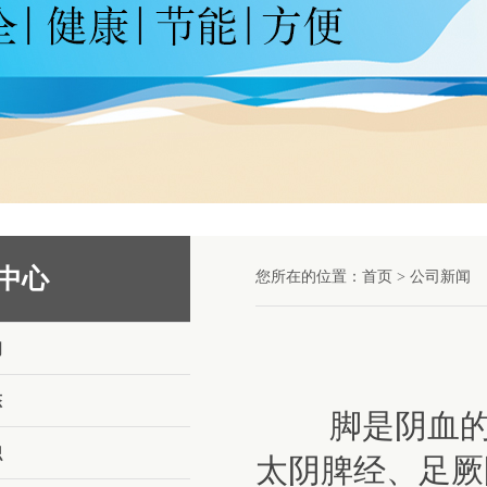
中心
您所在的位置：
首页
>
公司新闻
闻
态
脚是阴血的
识
太阴脾经、足厥